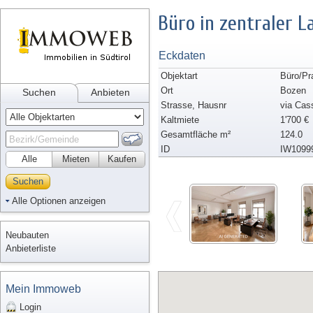
Büro in zentraler L
Eckdaten
Objektart
Büro/Pr
Ort
Bozen
Suchen
Anbieten
Strasse, Hausnr
via Cas
Kaltmiete
1'700 €
Gesamtfläche m²
124.0
ID
IW1099
Alle
Mieten
Kaufen
Suchen
Alle Optionen anzeigen
Neubauten
Anbieterliste
Mein Immoweb
Login