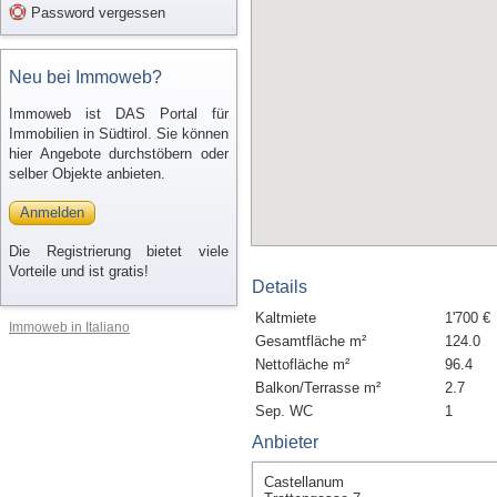
Password vergessen
Neu bei Immoweb?
Immoweb ist DAS Portal für
Immobilien in Südtirol. Sie können
hier Angebote durchstöbern oder
selber Objekte anbieten.
Anmelden
Die Registrierung bietet viele
Vorteile und ist gratis!
Details
Kaltmiete
1'700 €
Immoweb in Italiano
Gesamtfläche m²
124.0
Nettofläche m²
96.4
Balkon/Terrasse m²
2.7
Sep. WC
1
Anbieter
Castellanum