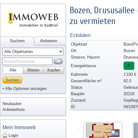
Bozen, Drususallee
zu vermieten
Eckdaten
Suchen
Anbieten
Objektart
Büro/Pr
Ort
Bozen
Strasse, Hausnr
Drususa
A
Energieklasse
Alle
Mieten
Kaufen
Kaltmiete
1'100 €
Suchen
Gesamtfläche m²
82.0
Status
Gebrauc
Alle Optionen anzeigen
Baujahr
20218
Zustand
Gepfleg
Neubauten
ID
IW1097
Anbieterliste
Mein Immoweb
Login