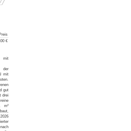
Preis
100 €
 mit
n der
l mit
oten.
renen
d gut
 drei
reine
1 m²
baut,
 2026
erter
nach