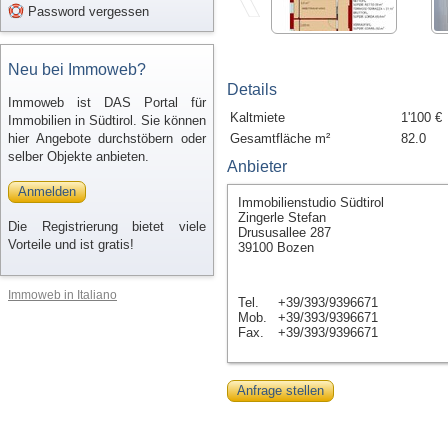
Password vergessen
Neu bei Immoweb?
Details
Immoweb ist DAS Portal für
Kaltmiete
1'100 €
Immobilien in Südtirol. Sie können
hier Angebote durchstöbern oder
Gesamtfläche m²
82.0
selber Objekte anbieten.
Anbieter
Anmelden
Immobilienstudio Südtirol
Zingerle Stefan
Die Registrierung bietet viele
Drususallee 287
Vorteile und ist gratis!
39100 Bozen
Immoweb in Italiano
Tel.
+39/393/9396671
Mob.
+39/393/9396671
Fax.
+39/393/9396671
Anfrage stellen