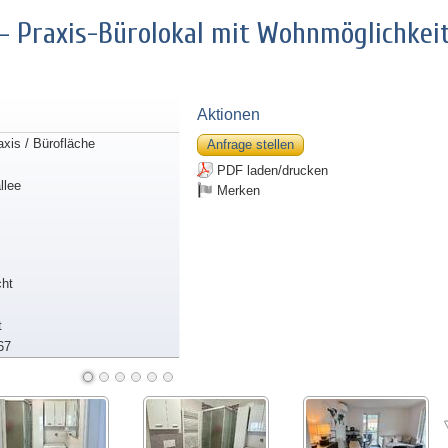
 – Praxis-Bürolokal mit Wohnmöglichkei
Aktionen
axis / Bürofläche
Anfrage stellen
PDF laden/drucken
llee
Merken
ht
t
67