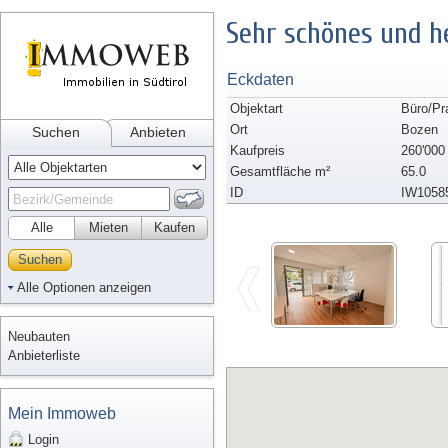
Sehr schönes und h
Eckdaten
Objektart
Büro/Pr
Ort
Bozen
Suchen
Anbieten
Kaufpreis
260'000
Gesamtfläche m²
65.0
ID
IW1058
Alle
Mieten
Kaufen
Suchen
Alle Optionen anzeigen
Neubauten
Anbieterliste
Mein Immoweb
Login