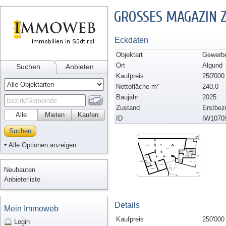
GROSSES MAGAZIN 
Eckdaten
Objektart
Gewerbe
Ort
Algund
Suchen
Anbieten
Kaufpreis
250'000
Nettofläche m²
240.0
Baujahr
2025
Zustand
Erstbez
Alle
Mieten
Kaufen
ID
IW1070
Suchen
Alle Optionen anzeigen
Neubauten
Anbieterliste
Details
Mein Immoweb
Kaufpreis
250'000
Login